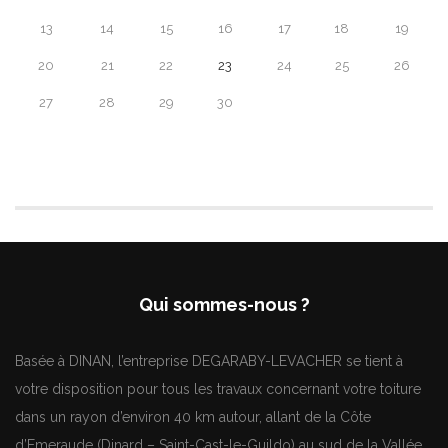
13
14
15
16
17
18
19
20
21
22
23
24
25
26
27
28
29
30
Qui sommes-nous ?
Basée à DINAN, l’entreprise DEGARABY-LEVACHER se tient à
votre disposition pour tous les travaux concernant votre toiture
dans un rayon d’environ 40 km autour, allant de la Côte
d’Emeraude (Dinard – Saint-Cast-le-Guildo) au sud de la Vallée