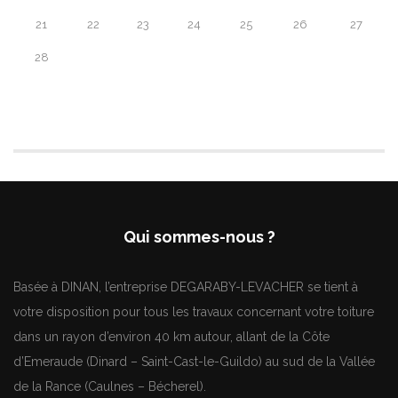
21
22
23
24
25
26
27
28
Qui sommes-nous ?
Basée à DINAN, l’entreprise DEGARABY-LEVACHER se tient à
votre disposition pour tous les travaux concernant votre toiture
dans un rayon d’environ 40 km autour, allant de la Côte
d’Emeraude (Dinard – Saint-Cast-le-Guildo) au sud de la Vallée
de la Rance (Caulnes – Bécherel).