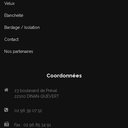
Velux
Étanchéité
Bardage / Isolation
Contact
Nos partenaires
Coordonnées
23 boulevard de Préval
22100 DINAN-QUÉVERT
02 96 39 07 52
Fax : 02 96 85 34 91