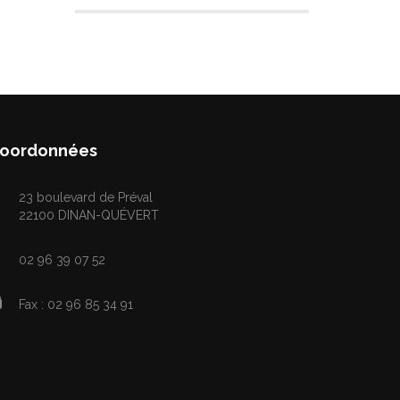
oordonnées
23 boulevard de Préval
22100 DINAN-QUÉVERT
02 96 39 07 52
Fax : 02 96 85 34 91