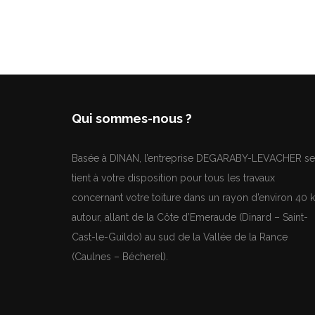
Qui sommes-nous ?
Basée à DINAN, l’entreprise DEGARABY-LEVACHER se
tient à votre disposition pour tous les travaux
concernant votre toiture dans un rayon d’environ 40 
autour, allant de la Côte d’Emeraude (Dinard – Saint-
Cast-le-Guildo) au sud de la Vallée de la Rance
(Caulnes – Bécherel).