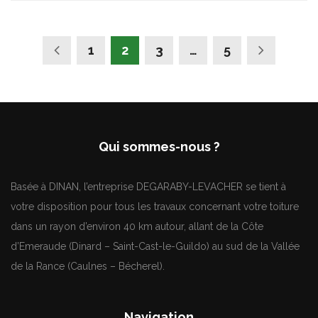
1
2
3
…
5
Qui sommes-nous ?
Basée à DINAN, l’entreprise DEGARABY-LEVACHER se tient à
votre disposition pour tous les travaux concernant votre toiture
dans un rayon d’environ 40 km autour, allant de la Côte
d’Emeraude (Dinard – Saint-Cast-le-Guildo) au sud de la Vallée
de la Rance (Caulnes – Bécherel).
Navigation